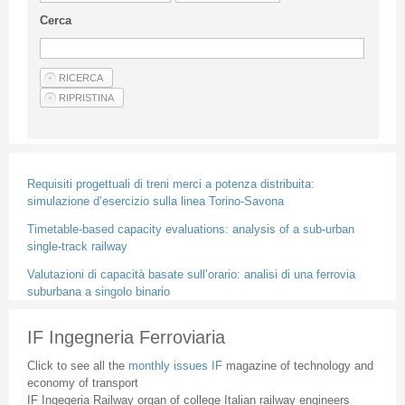
Guideline for authors
Cerca
Privacy & Policy
Articles
Shop
Suppliers of products and services
Requisiti progettuali di treni merci a potenza distribuita:
simulazione d’esercizio sulla linea Torino-Savona
Timetable-based capacity evaluations: analysis of a sub-urban
single-track railway
Valutazioni di capacità basate sull’orario: analisi di una ferrovia
suburbana a singolo binario
IF Ingegneria Ferroviaria
Click to see all the
monthly issues IF
magazine of technology and
economy of transport
IF Ingegeria Railway organ of college Italian railway engineers