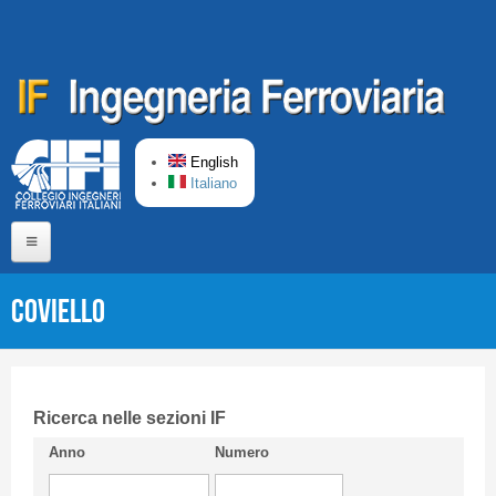
Skip to main content
English
Italiano
Home
COVIELLO
About us
Editorial Board
Short presentation CIFI
Ricerca nelle sezioni IF
Anno
Numero
Guideline