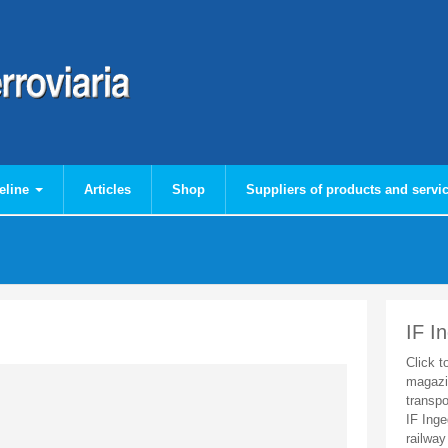
eline
Articles
Shop
Suppliers of products and servi
IF I
Click t
magazi
transpo
IF Inge
railway