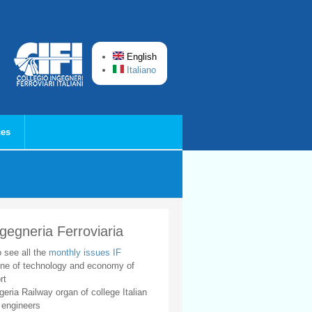
English
Italiano
ces
ngegneria Ferroviaria
o see all the
monthly issues IF
ne of technology and economy of
rt
geria Railway organ of college Italian
 engineers