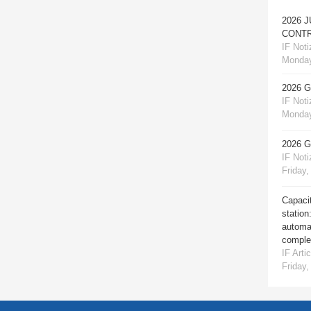
2026 
CONTR
IF Notiz
Monday
2026 
IF Notiz
Monday
2026 
IF Notiz
Friday,
Capacit
station
automat
comple
IF Artic
Friday,