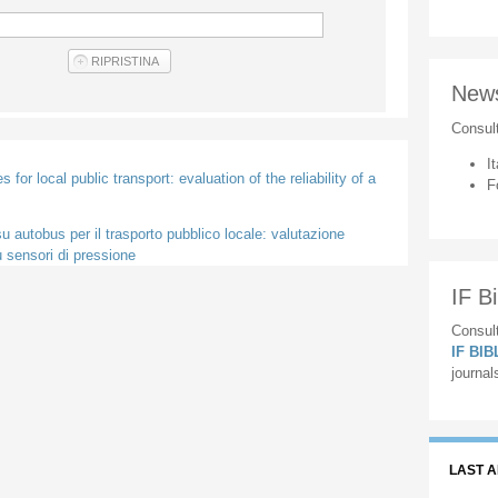
New
Consul
It
or local public transport: evaluation of the reliability of a
F
 autobus per il trasporto pubblico locale: valutazione
u sensori di pressione
IF Bi
Consult
IF BI
journal
LAST 