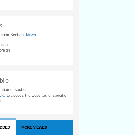
s
tation Section
News
alian
oreign
blio
ation of section
BLIO
to access the websites of specific
s
ADDED
MORE VIEWED