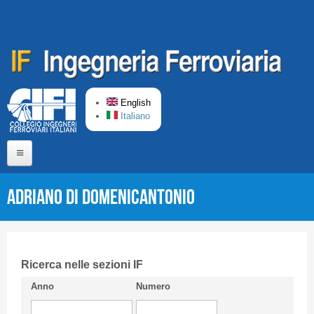
Skip to main content
English
Italiano
Home
Adriano DI DOMENICANTONIO
About us
Editorial Board
Short presentation CIFI
Ricerca nelle sezioni IF
Anno
Numero
Guideline