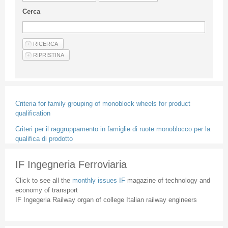
Guideline for authors
Cerca
Privacy & Policy
Articles
Shop
Suppliers of products and services
Criteria for family grouping of monoblock wheels for product
qualification
Criteri per il raggruppamento in famiglie di ruote monoblocco per la
qualifica di prodotto
IF Ingegneria Ferroviaria
Click to see all the
monthly issues IF
magazine of technology and
economy of transport
IF Ingegeria Railway organ of college Italian railway engineers