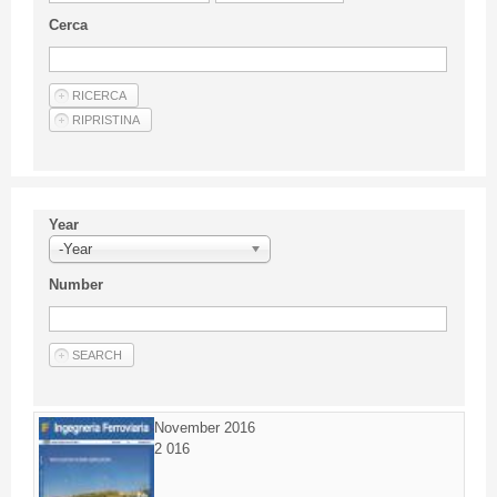
Guideline for authors
Cerca
Privacy & Policy
Articles
Shop
Suppliers of products and services
Year
-Year
Number
November 2016
2 016