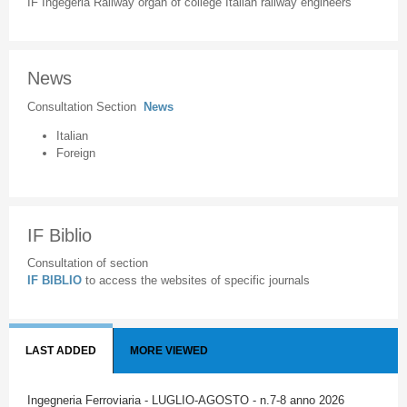
IF Ingegeria Railway organ of college Italian railway engineers
News
Consultation Section
News
Italian
Foreign
IF Biblio
Consultation of section
IF BIBLIO
to access the websites of specific journals
LAST ADDED
MORE VIEWED
Ingegneria Ferroviaria - LUGLIO-AGOSTO - n.7-8 anno 2026