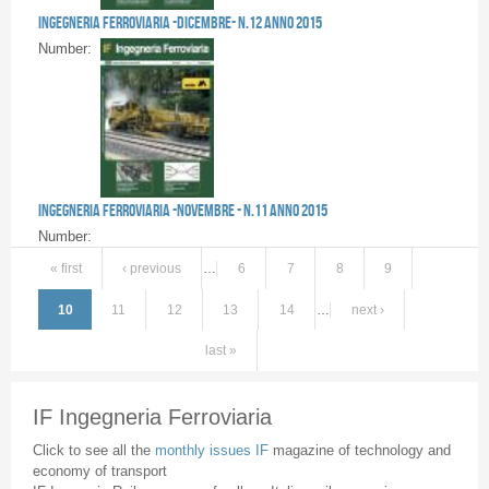
Ingegneria Ferroviaria -DICEMBRE- n.12 anno 2015
Number:
Ingegneria Ferroviaria -NOVEMBRE - n.11 anno 2015
Number:
« first
‹ previous
…
6
7
8
9
10
11
12
13
14
…
next ›
last »
IF Ingegneria Ferroviaria
Click to see all the
monthly issues IF
magazine of technology and
economy of transport