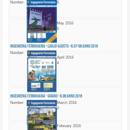
Number:
6
May 2016
5
Ingegneria Ferroviaria - LUGLIO-AGOSTO - n.07-08 anno 2016
Number:
April 2016
4
Ingegneria Ferroviaria - GIUGNO - n.06 anno 2016
Number:
March 2016
3
February 2016