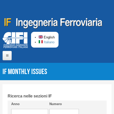
Skip to main content
English
Italiano
Home
IF monthly issues
About us
Editorial Board
Short presentation CIFI
Ricerca nelle sezioni IF
Anno
Numero
Guideline