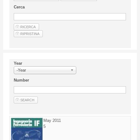
Guideline for authors
Cerca
Privacy & Policy
Articles
Shop
Suppliers of products and services
Year
-Year
Number
May 2011
5