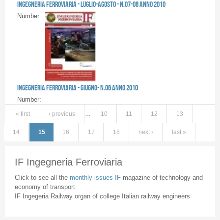
Ingegneria Ferroviaria - LUGLIO-AGOSTO - n.07-08 anno 2010
Number:
Ingegneria Ferroviaria - GIUGNO- n.06 anno 2010
Number:
« first
‹ previous
…
10
11
12
13
14
15
16
17
18
next ›
last »
IF Ingegneria Ferroviaria
Click to see all the
monthly issues IF
magazine of technology and
economy of transport
IF Ingegeria Railway organ of college Italian railway engineers