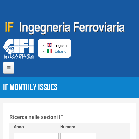
Skip to main content
English
Italiano
Home
IF monthly issues
About us
Editorial Board
Short presentation CIFI
Ricerca nelle sezioni IF
Anno
Numero
Guideline