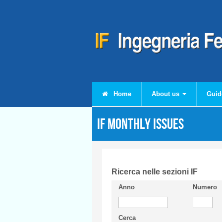
Skip to main content
Home
About us
Guid
IF monthly issues
Ricerca nelle sezioni IF
Anno
Numero
Cerca