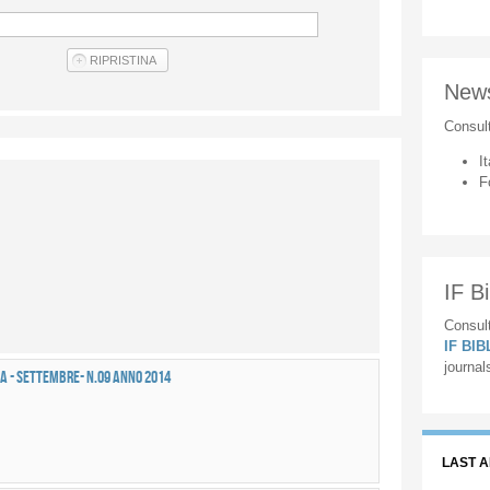
New
Consul
It
F
IF Bi
Consult
IF BI
journal
a - SETTEMBRE- n.09 anno 2014
LAST 