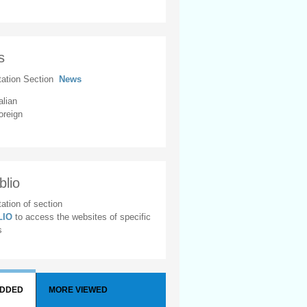
s
tation Section
News
alian
oreign
blio
ation of section
BLIO
to access the websites of specific
s
ADDED
MORE VIEWED