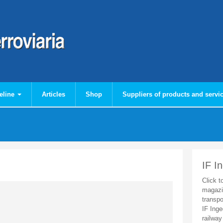
eline
Articles
Shop
Suppliers of products and servi
IF I
Click t
magazi
transpo
IF Inge
railway