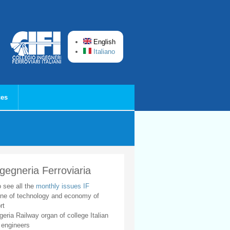
English
Italiano
ces
ngegneria Ferroviaria
o see all the
monthly issues IF
ne of technology and economy of
rt
geria Railway organ of college Italian
 engineers