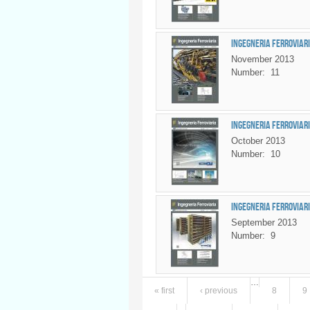
Ingegneria Ferroviari
November 2013
Number:
11
Ingegneria Ferroviari
October 2013
Number:
10
Ingegneria Ferroviari
September 2013
Number:
9
…
« first
‹ previous
8
9
Pages
…