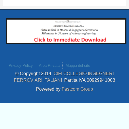
Privacy Policy
Area Privata
Mappa del sito
© Copyright 2014
CIFI COLLEGIO INGEGNERI
FERROVIARI ITALIANI
Partita IVA 00929941003
Powered by
Fastcom Group