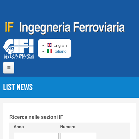
Skip to main content
English
Italiano
Home
List News
About us
Editorial Board
Short presentation CIFI
Ricerca nelle sezioni IF
Anno
Numero
Guideline