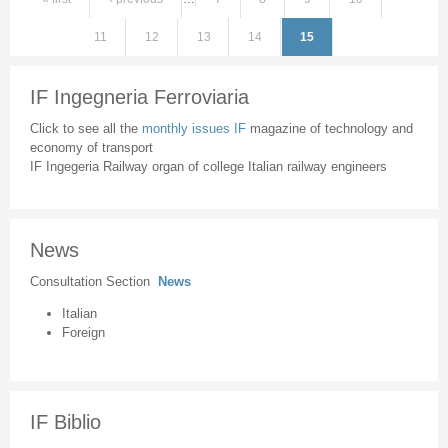
Pages
11
12
13
14
15
IF Ingegneria Ferroviaria
Click to see all the
monthly issues IF
magazine of technology and
economy of transport
IF Ingegeria Railway organ of college Italian railway engineers
News
Consultation Section
News
Italian
Foreign
IF Biblio