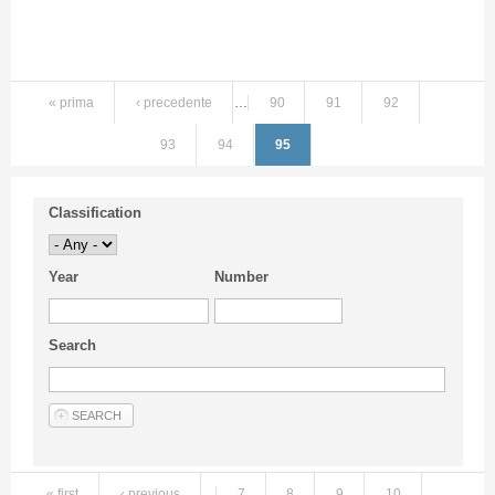
« prima
‹ precedente
…
90
91
92
93
94
95
Classification
Year
Number
Search
« first
‹ previous
…
7
8
9
10